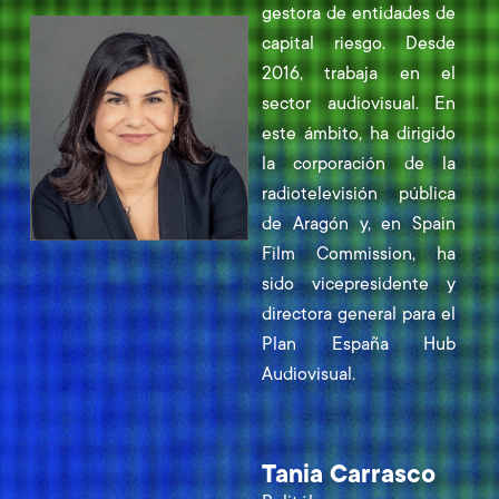
gestora de entidades de
capital riesgo. Desde
2016, trabaja en el
sector audiovisual. En
este ámbito, ha dirigido
la corporación de la
radiotelevisión pública
de Aragón y, en Spain
Film Commission, ha
sido vicepresidente y
directora general para el
Plan España Hub
Audiovisual.
Tania Carrasco