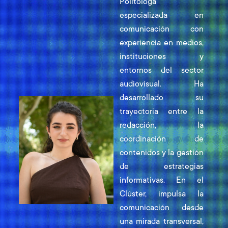
Politóloga
especializada en
comunicación con
experiencia en medios,
instituciones y
entornos del sector
audiovisual. Ha
desarrollado su
trayectoria entre la
redacción, la
coordinación de
contenidos y la gestión
de estrategias
informativas. En el
Clúster, impulsa la
comunicación desde
una mirada transversal,