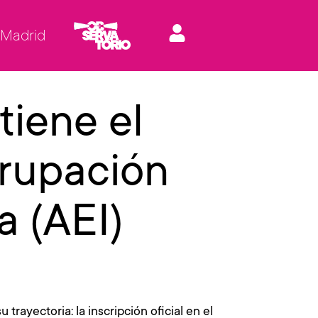
 Madrid
tiene el
rupación
a (AEI)
rayectoria: la inscripción oficial en el