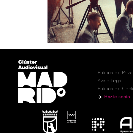
Política de Priv
Aviso Legal
Política de Cook
Hazte socio