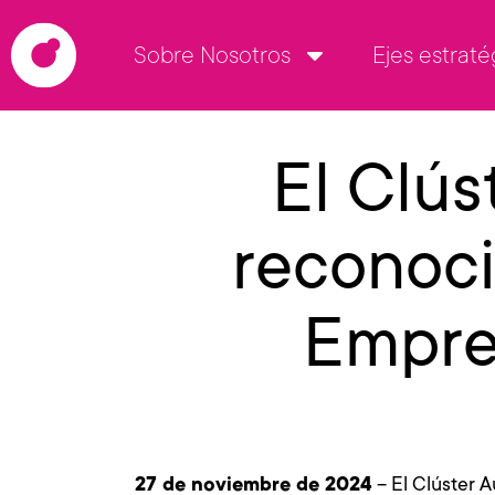
Sobre Nosotros
Ejes estraté
El Clús
reconoc
Empres
27 de noviembre de 2024
– El Clúster A